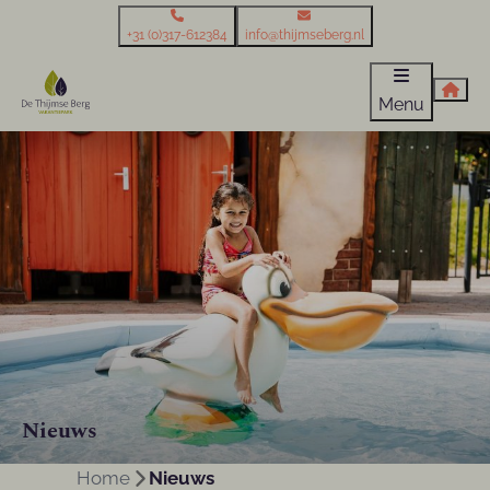
+31 (0)317-612384
info@thijmseberg.nl
Menu
Nieuws
Home
Nieuws