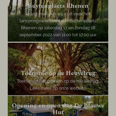
Buytenplaets Rhenen
Graag nodigen wij u uit voor het
lanceringsweekend van Buytenplaets
Rhenen op zaterdag 17 en zondag 18
september 2022 van 11.00 tot 17.00 uur.
Toerisme op de Heuvelrug
Toerisme blijft groeien op de Heuvelrug.
Lees meer op onze website.
Opening en open dag De Blauwe
Hut