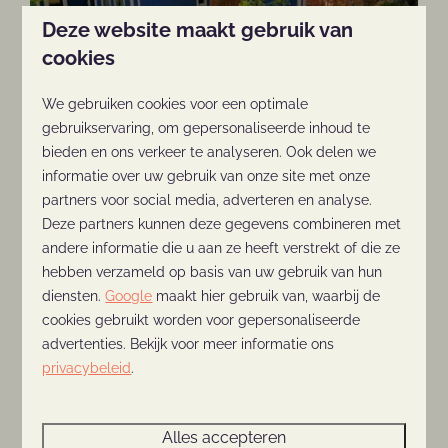
Op zaterdag 23 april wordt om 14:00 uur
Deze website maakt gebruik van
recreatiewoning De Blauwe Hut op
cookies
Vakantiepark De Thijmse Berg officieel
geopend.
We gebruiken cookies voor een optimale
gebruikservaring, om gepersonaliseerde inhoud te
bieden en ons verkeer te analyseren. Ook delen we
De Thijmse Berg wint Zoover
informatie over uw gebruik van onze site met onze
Award 2021
partners voor social media, adverteren en analyse.
De Thijmse Berg wint dit jaar weer een
Deze partners kunnen deze gegevens combineren met
Zoover Award. In het jaar 2021 zijn er reviews
andere informatie die u aan ze heeft verstrekt of die ze
hebben verzameld op basis van uw gebruik van hun
geschreven door vakantiegangers die hun
diensten.
Google
maakt hier gebruik van, waarbij de
ervaringen delen.
cookies gebruikt worden voor gepersonaliseerde
advertenties. Bekijk voor meer informatie ons
De Thijmse Berg ontvangt
privacybeleid
.
gouden Zoover Award 2020!
De Thijmse Berg wint de Gouden Zoover
Alles accepteren