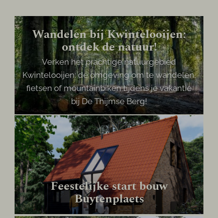
Wandelen bij Kwintelooijen:
ontdek de natuur!
Verken het prachtige natuurgebied
Kwintelooijen; dé omgeving om te wandelen,
fietsen of mountainbiken tijdens je vakantie
bij De Thijmse Berg!
Feestelijke start bouw
Buytenplaets