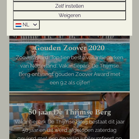
Award 2020! En daar zijn we super trots op!
Zelf instellen
Kom ook naar ons park en ervaar zelf waarom
Weigeren
we die gewonnen hebben.
NL
Gouden Zoover 2020
Zooveraward 'Top tien beste vakantieparken
van Nederland'. Vakantiepark De Thijmse
Berg ontvangt gouden Zoover Award met
een 9.2 als cijfer!
50 jaar De Thijmse Berg
Vakantiepark De Thijmse Berg bestaat dit jaar
50 jaar en dit werd afgelopen zaterdag
gevierd met een gezellig jubileumfeest op