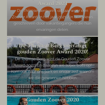
Award 2021
De Thijmse Berg wint dit jaar weer een
Zoover Award. In het jaar 2021 zijn er reviews
geschreven door vakantiegangers die hun
ervaringen delen.
De Thijmse Berg ontvangt
gouden Zoover Award 2020!
De Thijmse Berg wint de Gouden Zoover
Award 2020! En daar zijn we super trots op!
Kom ook naar ons park en ervaar zelf waarom
we die gewonnen hebben.
Gouden Zoover 2020