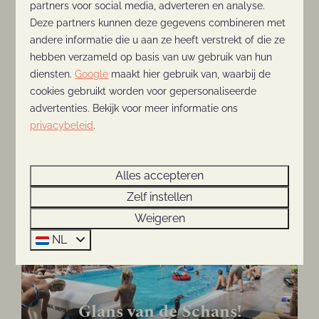
fietsen of mountainbiken tijdens je vakantie
partners voor social media, adverteren en analyse.
bij De Thijmse Berg!
Deze partners kunnen deze gegevens combineren met
andere informatie die u aan ze heeft verstrekt of die ze
hebben verzameld op basis van uw gebruik van hun
diensten.
Google
maakt hier gebruik van, waarbij de
cookies gebruikt worden voor gepersonaliseerde
advertenties. Bekijk voor meer informatie ons
privacybeleid
.
Feestelijke start bouw
Buytenplaets
Alles accepteren
Zelf instellen
Weigeren
NL
Glans van de Schans!