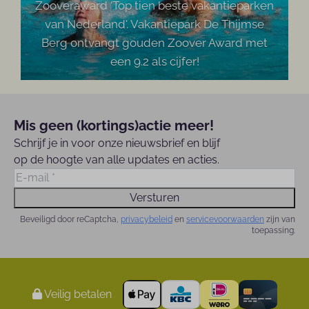
Zooveraward 'Top tien beste vakantieparken
van Nederland'. Vakantiepark De Thijmse
Berg ontvangt gouden Zoover Award met
een 9.2 als cijfer!
Mis geen (kortings)actie meer!
Schrijf je in voor onze nieuwsbrief en blijf
op de hoogte van alle updates en acties.
Versturen
Beveiligd door reCaptcha,
privacybeleid
en
servicevoorwaarden
zijn van
toepassing.
Veilig betalen