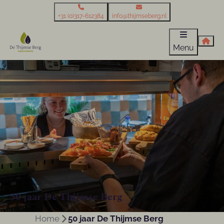
+31 (0)317-612384
info@thijmseberg.nl
Menu
50 jaar De Thijmse Berg
Home
50 jaar De Thijmse Berg