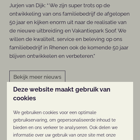
Jurjen van Dijk: “ We zijn super trots op de
ontwikkeling van ons familiebedrijf de afgelopen
50 jaar en kijken enorm uit naar de realisatie van
de nieuwe uitbreiding en Vakantiepark Soof. We
willen de kwaliteit, service en beleving op ons
familiebedrijf in Rhenen ook de komende 50 jaar
blijven ontwikkelen en verbeteren.”
Bekijk meer nieuws
Deze website maakt gebruik van
cookies
Wandelen bij Kwintelooijen:
ontdek de natuur!
We gebruiken cookies voor een optimale
gebruikservaring, om gepersonaliseerde inhoud te
Verken het prachtige natuurgebied
bieden en ons verkeer te analyseren. Ook delen we
Kwintelooijen; dé omgeving om te wandelen,
informatie over uw gebruik van onze site met onze