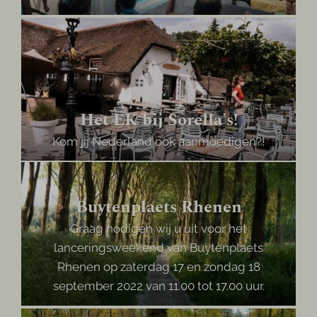
Het EK bij Sorella's!
Kom jij Nederland ook aanmoedigen?!
Buytenplaets Rhenen
Graag nodigen wij u uit voor het
lanceringsweekend van Buytenplaets
Rhenen op zaterdag 17 en zondag 18
september 2022 van 11.00 tot 17.00 uur.