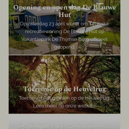
Opening en open dag De Blauwe
Hut
Op zaterdag 23 april wordt om 14:00 uur
recreatiewoning De Blauwe Hut op
Vakantiepark De Thijmse Berg officieel
geopend.
Toerisme op de Heuvelrug
Toerisme blijft groeien op de Heuvelrug.
Lees meer op onze website.
De Thijmse Berg wint Zoover