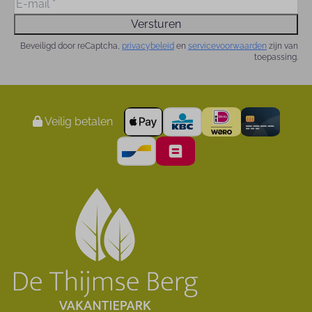
Versturen
Beveiligd door reCaptcha,
privacybeleid
en
servicevoorwaarden
zijn van
toepassing.
Veilig betalen