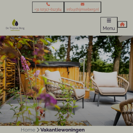
+31 (0)317-612384
info@thijmseberg.nl
Menu
Home
Vakantiewoningen