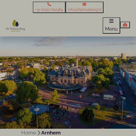
+31 (0)317-612384
info@thijmseberg.nl
Menu
Home
Arnhem