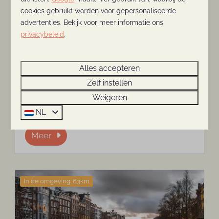
cookies gebruikt worden voor gepersonaliseerde
advertenties. Bekijk voor meer informatie ons
privacybeleid
.
Utrecht
Vanaf de Thijmse Berg ben je per trein of
Alles accepteren
met de auto zo in Utrecht. Shoppen,
Zelf instellen
wateractiviteiten of terrassen is erg leuk in
Weigeren
deze gezellige stad.
NL
Meer
In de omgeving: 63km