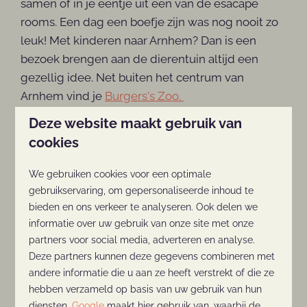
samen of in je eentje uit één van de esacape
rooms. Een dag een boefje zijn was nog nooit zo
leuk! Met kinderen naar Arnhem? Dan is een
bezoek brengen aan de dierentuin altijd een
gezellig idee. Net buiten het centrum van
Arnhem vind je
Burgers's Zoo.
Deze website maakt gebruik van
cookies
Ontdek de andere grote steden
We gebruiken cookies voor een optimale
Bekijk meer in de omgeving
gebruikservaring, om gepersonaliseerde inhoud te
bieden en ons verkeer te analyseren. Ook delen we
informatie over uw gebruik van onze site met onze
partners voor social media, adverteren en analyse.
In de omgeving: 33km
Deze partners kunnen deze gegevens combineren met
andere informatie die u aan ze heeft verstrekt of die ze
hebben verzameld op basis van uw gebruik van hun
diensten.
Google
maakt hier gebruik van, waarbij de