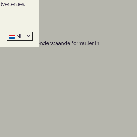
vertenties.
NL
g.nl
, of vul het onderstaande formulier in.