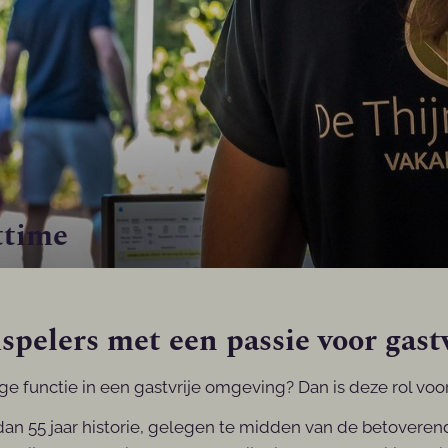
ttime
pelers met een passie voor gast
jdige functie in een gastvrije omgeving? Dan is deze rol v
an 55 jaar historie, gelegen te midden van de betoveren