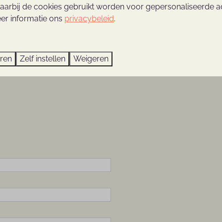
aarbij de cookies gebruikt worden voor gepersonaliseerde ad
er informatie ons
privacybeleid
.
nsioenregeling
.
eren
Zelf instellen
Weigeren
atie en CV op naar Romy Slingerland via
romy@thijmseber