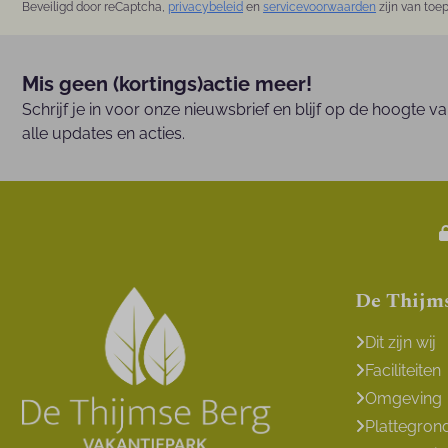
Beveiligd door reCaptcha,
privacybeleid
en
servicevoorwaarden
zijn van toe
Mis geen (kortings)actie meer!
Schrijf je in voor onze nieuwsbrief en blijf op de hoogte v
alle updates en acties.
De Thijm
Dit zijn wij
Faciliteiten
Omgeving
Plattegron