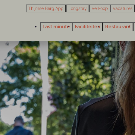
Thijmse Berg App
Longstay
Verkoop
Vacatures
Last minute
Faciliteiten
Restaurant