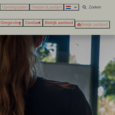
Openingstijden
Feesten & partijen
Omgeving
Contact
Bekijk aanbod
Bekijk aanbod