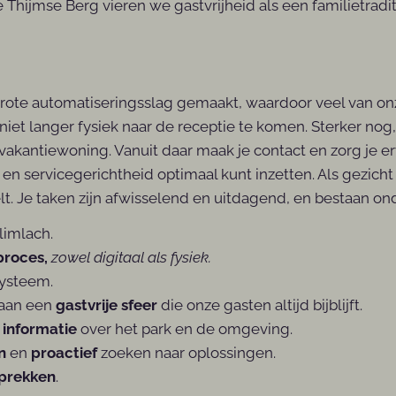
Thijmse Berg vieren we gastvrijheid als een familietradi
rote automatiseringsslag gemaakt, waardoor veel van onze
et langer fysiek naar de receptie te komen. Sterker nog, 
akantiewoning. Vanuit daar maak je contact en zorg je ervo
 en servicegerichtheid optimaal kunt inzetten. Als gezicht
lt. Je taken zijn afwisselend en uitdagend, en bestaan ond
limlach.
kproces,
zowel digitaal als fysiek.
systeem.
j aan een
gastvrije sfeer
die onze gasten altijd bijblijft.
 informatie
over het park en de omgeving.
n
en
proactief
zoeken naar oplossingen.
prekken
.