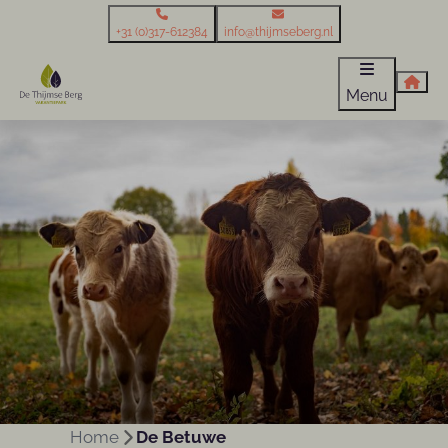
+31 (0)317-612384
info@thijmseberg.nl
Menu
Home
De Betuwe