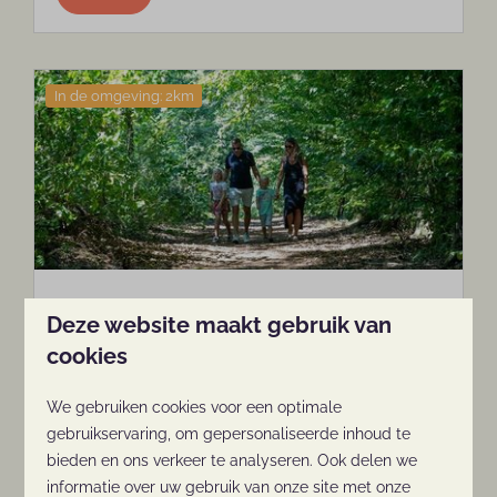
In de omgeving: 2km
Kwintelooijen
Deze website maakt gebruik van
Het dagrecreatieterrein Kwintelooijen ligt in
cookies
de driehoek Rhenen - Veenendaal – Elst.
Een prachtige gebied om te wandelen en
We gebruiken cookies voor een optimale
gebruikservaring, om gepersonaliseerde inhoud te
te fietsen.
bieden en ons verkeer te analyseren. Ook delen we
informatie over uw gebruik van onze site met onze