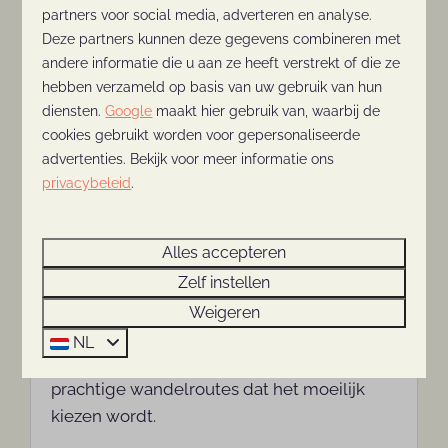
Meer
partners voor social media, adverteren en analyse.
Deze partners kunnen deze gegevens combineren met
andere informatie die u aan ze heeft verstrekt of die ze
hebben verzameld op basis van uw gebruik van hun
In de omgeving: 0km
diensten.
Google
maakt hier gebruik van, waarbij de
cookies gebruikt worden voor gepersonaliseerde
advertenties. Bekijk voor meer informatie ons
privacybeleid
.
Alles accepteren
Zelf instellen
Wandelen
Weigeren
Rondom Rhenen is het heerlijk wandelen!
NL
Vanaf het vakantiepark heb je zoveel
prachtige wandelroutes dat het moeilijk
kiezen wordt.